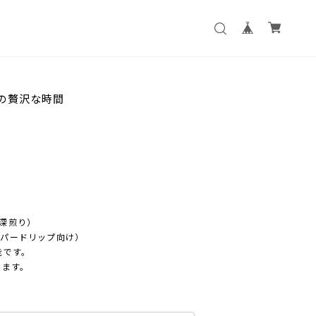
けの贅沢な時間
深煎り）
パードリップ向け）
能です。
ります。