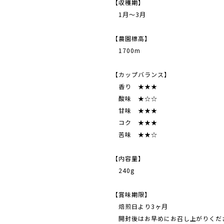
【収穫期】
1月～3月
【農園標高】
1700m
【カップバランス】
香り ★★★
酸味 ★☆☆
甘味 ★★★
コク ★★★
苦味 ★★☆
【内容量】
240g
【賞味期限】
焙煎日より3ヶ月
開封後はお早めにお召し上がりくだ