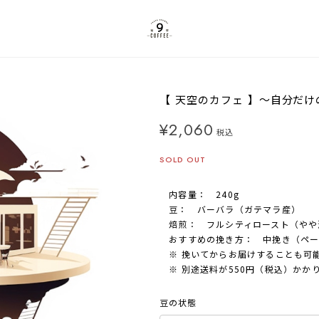
【 天空のカフェ 】～自分だ
¥2,060
税込
SOLD OUT
内容量： 240g
豆： バーバラ（ガテマラ産）
焙煎： フルシティロースト（やや
おすすめの挽き方： 中挽き（ペー
※ 挽いてからお届けすることも可
※ 別途送料が550円（税込）かか
豆の状態