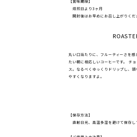
【賞味期限】
焙煎日より3ヶ月
開封後はお早めにお召し上がりくだ
ROASTE
丸い口当たりに、フルーティーさを感
たい朝に相応しいコーヒーです。 チ
ス。なるべくゆっくりドリップし、頭
やすくなりますよ。
【保存方法】
直射日光、高温多湿を避けて保存し
【ご使用上の注意】