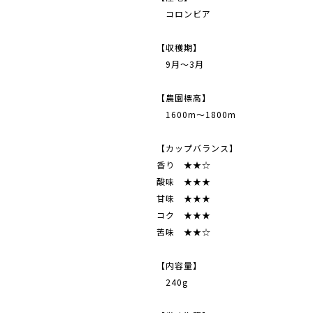
コロンビア
【収穫期】
9月～3月
【農園標高】
1600m～1800m
【カップバランス】
香り ★★☆
酸味 ★★★
甘味 ★★★
コク ★★★
苦味 ★★☆
【内容量】
240g