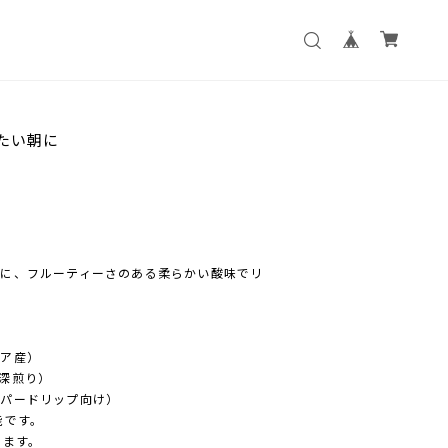
たい朝に
に、フルーティーさのある柔らかい酸味でリ
ア産）
深煎り）
パードリップ向け）
能です。
ります。